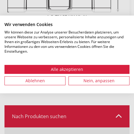
LG-TNCDHX-YL-N
Wir verwenden Cookies
ARTIKEL-NR.: 855-05074 | GELB (YE)
Wir können diese zur Analyse unserer Besucherdaten platzieren, um
DETAILS
unsere Webseite zu verbessern, personalisierte Inhalte anzuzeigen und
Ihnen ein großartiges Webseiten-Erlebnis zu bieten. Für weitere
Informationen zu den von uns verwendeten Cookies öffnen Sie die
Einstellungen.
Alle akzeptieren
Systemgröße: 200 auf 100 mm
Ablehnen
Nein, anpassen
Nach Produkten suchen