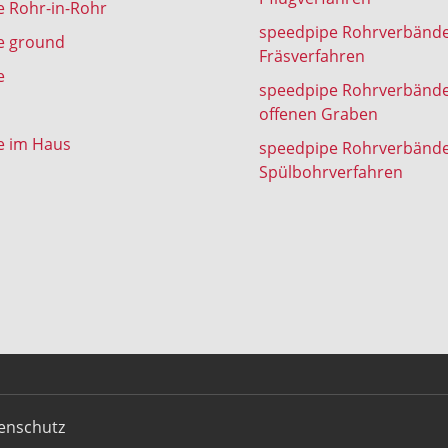
 Rohr-in-Rohr
speedpipe Rohrverbänd
e ground
Fräsverfahren
e
speedpipe Rohrverbänd
offenen Graben
e im Haus
speedpipe Rohrverbänd
Spülbohrverfahren
enschutz