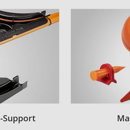
h-Support
Ma