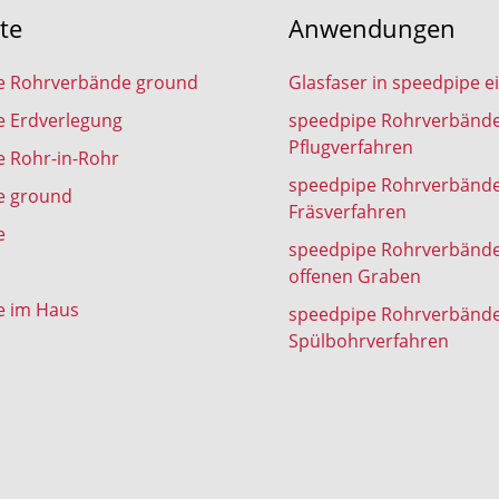
te
Anwendungen
e Rohrverbände ground
Glasfaser in speedpipe e
e Erdverlegung
speedpipe Rohrverbänd
Pflugverfahren
 Rohr-in-Rohr
speedpipe Rohrverbänd
e ground
Fräsverfahren
e
speedpipe Rohrverbänd
offenen Graben
e im Haus
speedpipe Rohrverbänd
Spülbohrverfahren