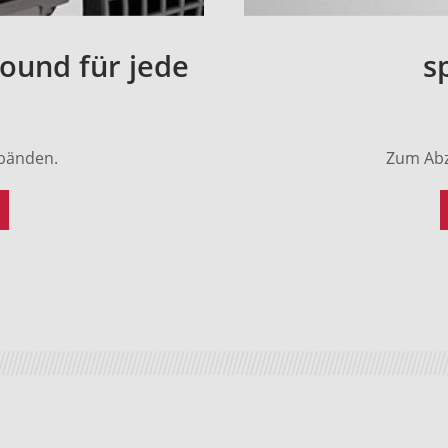
ound für jede
s
rbänden.
Zum Abz