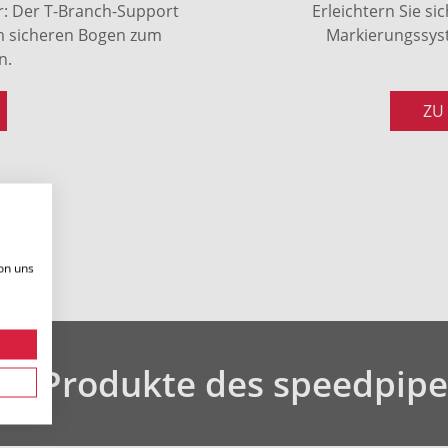
r: Der T-Branch-Support
Erleichtern Sie s
im sicheren Bogen zum
Markierungssyst
n.
ZU
on uns
ge Produkte des speedpipe