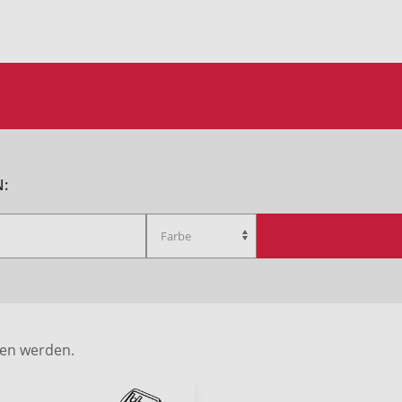
:
den werden.