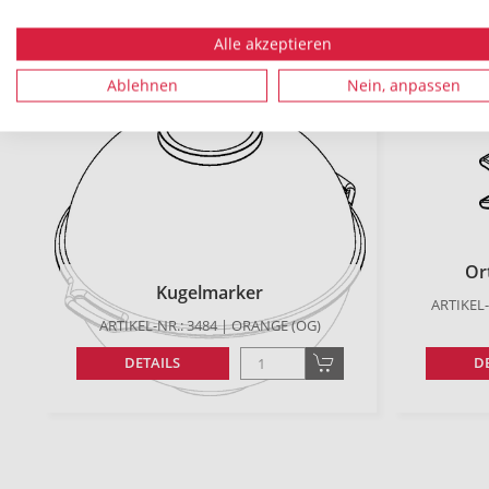
Alle akzeptieren
Es konnten
3
Produkte zu Ihren Suchkriterien gefund
Ablehnen
Nein, anpassen
Or
Kugelmarker
ARTIKEL-
ARTIKEL-NR.: 3484 | ORANGE (OG)
DETAILS
D