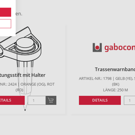
en werden.
Trassenwarnban
tungsstift mit Halter
ARTIKEL-NR.: 1798 | GELB (YE)
NR.: 2424 | ORANGE (OG), ROT
(BK)
(RD)
LÄNGE: 250 M
ETAILS
DETAILS