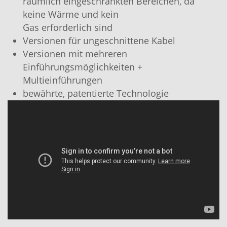
räumlich eingeschränkten Bereichen, da
keine Wärme und kein
Gas erforderlich sind
Versionen für ungeschnittene Kabel
Versionen mit mehreren
Einführungsmöglichkeiten +
Multieinführungen
bewährte, patentierte Technologie