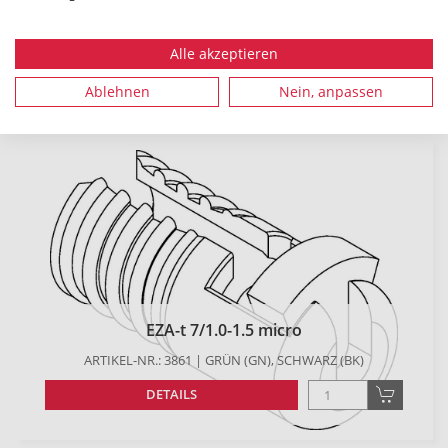
EZA-t 7/0.5-1.0 micro
ARTIKEL-NR.: 3860 | ROT (RD), SCHWARZ (BK)
Alle akzeptieren
DETAILS
Ablehnen
Nein, anpassen
EZA-t 7/1.0-1.5 micro
ARTIKEL-NR.: 3861 | GRÜN (GN), SCHWARZ (BK)
DETAILS