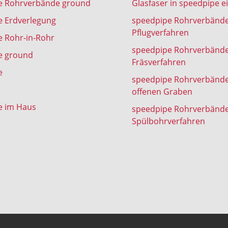
e Rohrverbände ground
Glasfaser in speedpipe e
e Erdverlegung
speedpipe Rohrverbänd
Pflugverfahren
 Rohr-in-Rohr
speedpipe Rohrverbänd
e ground
Fräsverfahren
e
speedpipe Rohrverbänd
offenen Graben
e im Haus
speedpipe Rohrverbänd
Spülbohrverfahren