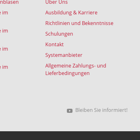
inblasen
Über Uns
e im
Ausbildung & Karriere
Richtlinien und Bekenntnisse
e im
Schulungen
Kontakt
e im
Systemanbieter
Allgemeine Zahlungs- und
e im
Lieferbedingungen
Bleiben Sie informiert!