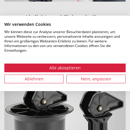
Abdicht- und Fixierscheiben
Wir verwenden Cookies
Mit den teilbaren Abdicht- und
Wir können diese zur Analyse unserer Besucherdaten platzieren, um
unsere Webseite zu verbessern, personalisierte Inhalte anzuzeigen und
Fixierscheiben lässt sich der Hohlraum
Ihnen ein großartiges Webseiten-Erlebnis zu bieten. Für weitere
zwischen Kabelkanal- und Mehrfachrohr gas-
Informationen zu den von uns verwendeten Cookies öffnen Sie die
Einstellungen.
und wasserdicht verschließen.
ERFAHREN SIE MEHR
Alle akzeptieren
Ablehnen
Nein, anpassen